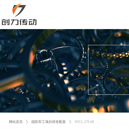
控件[tem_25_34]渲染出错,Source:未将对象引用设置到对象的实例。
控件[tem_25_34]渲染出错,Source:未将对象引用设置到对象的实例。
网站首页
ꄲ
国防军工项目研发配套
ꄲ
NJCL-278-00