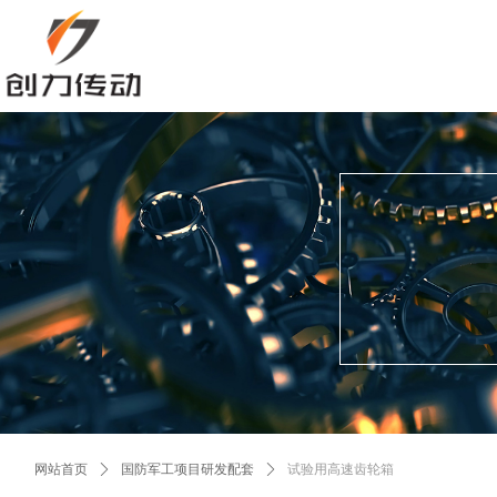
控件[tem_25_34]渲染出错,Source:未将对象引用设置到对象的实例。
控件[tem_25_34]渲染出错,Source:未将对象引用设置到对象的实例。
网站首页
ꄲ
国防军工项目研发配套
ꄲ
试验用高速齿轮箱