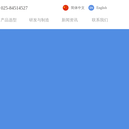
025-84514527
简体中文
English
产品选型
研发与制造
新闻资讯
联系我们
力，传动宇宙之间
一家专业研发、制造“两机”及