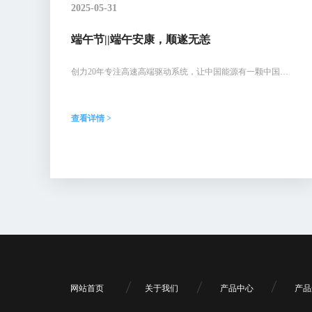
2025-05-31
端午节||端午安康，顺遂无恙
创力20年专注高速高端驱动系统，让中国能源有一颗中国心
脏，让中国装备高效无忧运行
查看详情 >
网站首页
关于我们
产品中心
产品