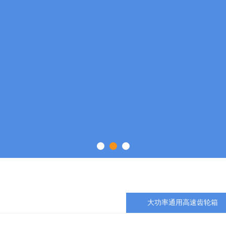
新型能源动力传动高端装备科
高新技术
质量保证
大功率通用高速齿轮箱