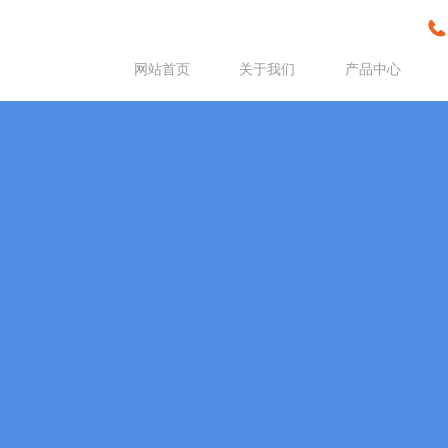
网站首页
关于我们
产品中心
高速澎湃之动
南京创力传动机械有限公司是