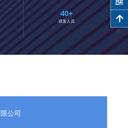
낃
40+
녕
研发人员
有限公司